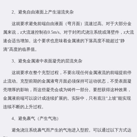
2、避免自由液面上产生湍流夹杂
这就要求避免前端自由液面（弯月面）流速过高。对于大部分金
属来说，z大流速控制在0.5m/s。对于封闭式浇注系统或薄壁件，z大流
速会适当增加。这个要求也意味着金属液的下落高度不能超过“静
滴”高度的临界值。
3、避免金属液中表面凝壳的层流夹杂
这就要求在整个充型过程，不要出现任何金属液流的前端提前停
止流动。充型前期的金属液弯月面必须保持可运动状态，不受表面凝
壳增厚的影响，而这些凝壳会成为铸件一部分。要想获得这种效果，
金属液前端可以设计成连续扩展的。实际中，只有底注“上坡”能实现
连续不断的上升过程。
4、避免裹气（产生气泡）
避免浇注系统裹气而产生的气泡进入型腔。可以通过以下方式达