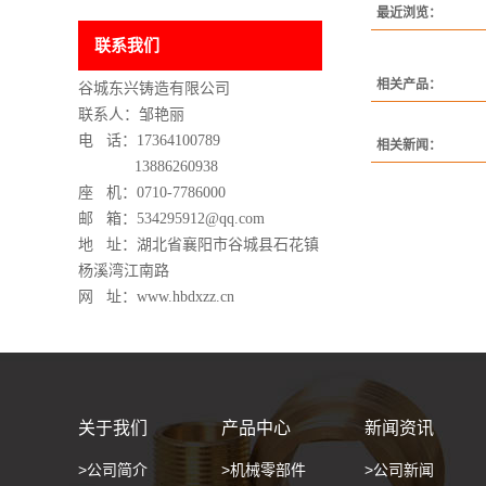
最近浏览：
联系我们
相关产品：
谷城东兴铸造有限公司
联系人：邹艳丽
电 话：17364100789
相关新闻：
13886260938
座 机：0710-7786000
邮 箱：534295912@qq.com
地 址：湖北省襄阳市谷城县石花镇
杨溪湾江南路
网 址：www.hbdxzz.cn
关于我们
产品中心
新闻资讯
>公司简介
>机械零部件
>公司新闻