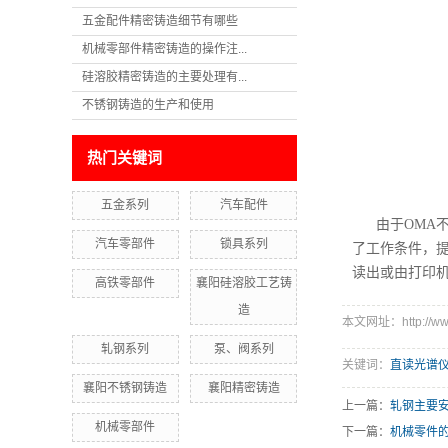
五金配件精密铸造细节有哪些
机械零部件精密铸造的操作注...
硅溶胶精密铸造的主要处理有...
不锈钢铸造的生产和使用
热门关键词
五金系列
汽车配件
由于OMA
汽车零部件
锁具系列
了工作条件，
读出或由打印
高铁零部件
襄阳硅溶胶工艺铸
造
本文网址：http://www.
轧钢系列
泵、阀系列
关键词：
直读光谱
襄阳不锈钢铸造
襄阳精密铸造
上一篇：
轧钢主要
机械零部件
下一篇：
机械零件