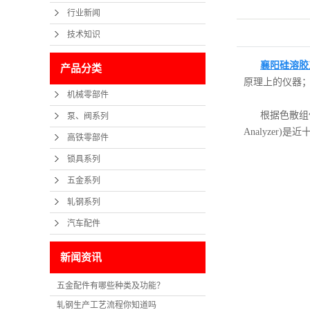
行业新闻
技术知识
襄阳硅溶胶
产品分类
原理上的仪器
机械零部件
根据色散组件
泵、阀系列
Analyze
高铁零部件
锁具系列
五金系列
轧钢系列
汽车配件
新闻资讯
五金配件有哪些种类及功能？
轧钢生产工艺流程你知道吗